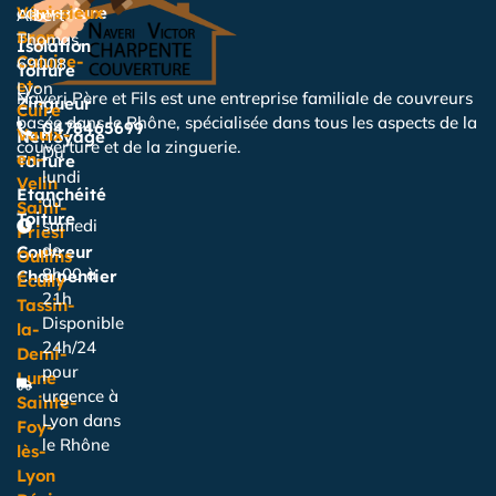
couverture
Vénissieux
Albert
Bron
Thomas,
Isolation
Caluire-
69008
Toiture
et-
Lyon
Naveri Père et Fils est une entreprise familiale de couvreurs
Zingueur
Cuire
basée dans le Rhône, spécialisée dans tous les aspects de la
0478465699
Vaulx-
Nettoyage
couverture et de la zinguerie.
Du
en-
Toiture
lundi
Velin
Étanchéité
au
Saint-
Toiture
samedi
Priest
de
Couvreur
Oullins
8h00 à
Charpentier
Écully
21h
Tassin-
Disponible
la-
24h/24
Demi-
pour
Lune
urgence à
Sainte-
Lyon dans
Foy-
le Rhône
lès-
Lyon