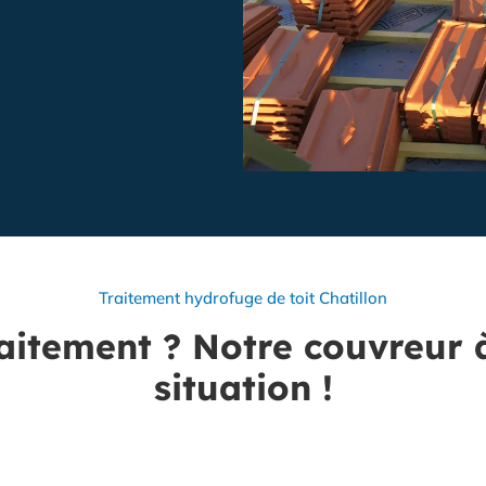
Traitement hydrofuge de toit Chatillon
raitement ? Notre couvreur à
situation !