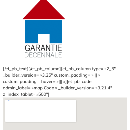
[/et_pb_text][/et_pb_column][et_pb_column type= »2_3″
_builder_version= »3.25″ custom_padding= »||| »
custom_padding__hover= »||| »][et_pb_code
admin_label= »map Code » _builder_version= »3.21.4″
z_index_tablet= »500″]