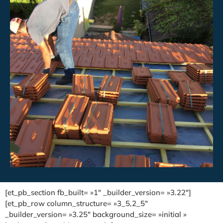
[et_pb_section fb_built= »1″ _builder_version= »3.22″]
[et_pb_row column_structure= »3_5,2_5″
_builder_version= »3.25″ background_size= »initial »