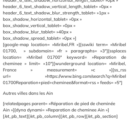
header_6_text_shadow_horizontal_length_tablet= »0px »
header_6_text_shadow_vertical_length_tablet= »0px »
header_6_text_shadow_blur_strength_tablet= »1px »
box_shadow_horizontal_tablet= »0px »
box_shadow_vertical_tablet= »0px »
box_shadow_blur_tablet= »40px »
box_shadow_spread_tablet= »0px »]
[google-map location= »Miribel,FR »][sswiki term= »Miribel
01700, » subdomain= »fr » paragraphs= »3″][ssplaces
location= »Miribel 01700″ keyword= »Reparation de
cheminee » limit= »10″][wunderground location= »Miribel,
France » measurement= »c »][ss_rss
url= »https://www.bing.com/search?q=Miribel
01700Reparation+pied+cheminee&format=rss » feeds= »5″]
Autres villes dans les Ain
[relatedpages parent= »Réparation de pied de cheminée
Ain »][dyna dynami= »Reparation de cheminee Ain »]
[/et_pb_text][/et_pb_column][/et_pb_row][/et_pb_section]