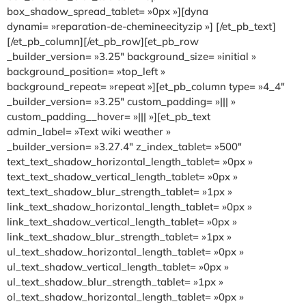
box_shadow_spread_tablet= »0px »][dyna
dynami= »reparation-de-chemineecityzip »] [/et_pb_text]
[/et_pb_column][/et_pb_row][et_pb_row
_builder_version= »3.25″ background_size= »initial »
background_position= »top_left »
background_repeat= »repeat »][et_pb_column type= »4_4″
_builder_version= »3.25″ custom_padding= »||| »
custom_padding__hover= »||| »][et_pb_text
admin_label= »Text wiki weather »
_builder_version= »3.27.4″ z_index_tablet= »500″
text_text_shadow_horizontal_length_tablet= »0px »
text_text_shadow_vertical_length_tablet= »0px »
text_text_shadow_blur_strength_tablet= »1px »
link_text_shadow_horizontal_length_tablet= »0px »
link_text_shadow_vertical_length_tablet= »0px »
link_text_shadow_blur_strength_tablet= »1px »
ul_text_shadow_horizontal_length_tablet= »0px »
ul_text_shadow_vertical_length_tablet= »0px »
ul_text_shadow_blur_strength_tablet= »1px »
ol_text_shadow_horizontal_length_tablet= »0px »