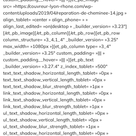
src= »https://couvreur-lyon-rhone.com/wp-
content/uploads/2019/04/reparation-de-cheminee-14.jpg »
align_tablet= »center » align_phone= » »
align_last_edited= »on|desktop » _builder_version= »3.23″]
[/et_pb_image][/et_pb_column][/et_pb_row][et_pb_row
column_structure= »3_4,1_4″ _builder_version= »3.25″
max_width= »1080px »][et_pb_column type= »3_4″
_builder_version= »3.25″ custom_padding= »||| »
custom_padding__hover= »||| »][et_pb_text
_builder_version= »3.27.4″ z_index_tablet= »500″
text_text_shadow_horizontal_length_tablet= »0px »
text_text_shadow_vertical_length_tablet= »0px »
text_text_shadow_blur_strength_tablet= »1px »
link_text_shadow_horizontal_length_tablet= »0px »
link_text_shadow_vertical_length_tablet= »0px »
link_text_shadow_blur_strength_tablet= »1px »
ul_text_shadow_horizontal_length_tablet= »0px »
ul_text_shadow_vertical_length_tablet= »0px »
ul_text_shadow_blur_strength_tablet= »1px »
ol_text_shadow_horizontal_length_tablet= »0px »