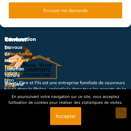
Envoyer ma demande
Services
Intervention
Contact
Travaux
64
de
Villeurbanne
Cr
couverture
Vénissieux
Albert
Bron
Thomas,
Isolation
Caluire-
69008
Toiture
et-
Lyon
Naveri Père et Fils est une entreprise familiale de couvreurs
Zingueur
Cuire
basée dans le Rhône, spécialisée dans tous les aspects de la
0478465699
Vaulx-
Nettoyage
couverture et de la zinguerie.
En poursuivant votre navigation sur ce site, vous acceptez
Du
en-
Toiture
l’utilisation de cookies pour réaliser des statistiques de visites.
lundi
Velin
Étanchéité
au
Saint-
Toiture
Accepter
samedi
Priest
de
Couvreur
Oullins
8h00 à
Charpentier
Écully