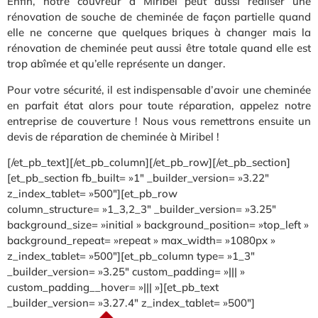
Enfin, notre couvreur à Miribel peut aussi réaliser une
rénovation de souche de cheminée de façon partielle quand
elle ne concerne que quelques briques à changer mais la
rénovation de cheminée peut aussi être totale quand elle est
trop abîmée et qu’elle représente un danger.
Pour votre sécurité, il est indispensable d’avoir une cheminée
en parfait état alors pour toute réparation, appelez notre
entreprise de couverture ! Nous vous remettrons ensuite un
devis de réparation de cheminée à Miribel !
[/et_pb_text][/et_pb_column][/et_pb_row][/et_pb_section]
[et_pb_section fb_built= »1″ _builder_version= »3.22″
z_index_tablet= »500″][et_pb_row
column_structure= »1_3,2_3″ _builder_version= »3.25″
background_size= »initial » background_position= »top_left »
background_repeat= »repeat » max_width= »1080px »
z_index_tablet= »500″][et_pb_column type= »1_3″
_builder_version= »3.25″ custom_padding= »||| »
custom_padding__hover= »||| »][et_pb_text
_builder_version= »3.27.4″ z_index_tablet= »500″]