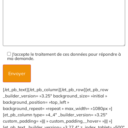
J'accepte le traitement de ces données pour répondre à
ma demande.
[/et_pb_text][/et_pb_column][/et_pb_row][et_pb_row
_builder_version= »3.25″ background_size= »initial »
background_position= »top_left »
background_repeat= »repeat » max_width= »1080px »]
[et_pb_column type= »4_4″ _builder_version= »3.25″
custom_padding= »||| » custom_padding__hover= »||| »]
[et_pb_text _builder_version= »3.27.4″ z_index_tablet= »500″