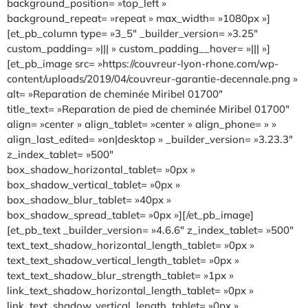
background_position= »top_left »
background_repeat= »repeat » max_width= »1080px »]
[et_pb_column type= »3_5″ _builder_version= »3.25″
custom_padding= »||| » custom_padding__hover= »||| »]
[et_pb_image src= »https://couvreur-lyon-rhone.com/wp-
content/uploads/2019/04/couvreur-garantie-decennale.png »
alt= »Reparation de cheminée Miribel 01700″
title_text= »Reparation de pied de cheminée Miribel 01700″
align= »center » align_tablet= »center » align_phone= » »
align_last_edited= »on|desktop » _builder_version= »3.23.3″
z_index_tablet= »500″
box_shadow_horizontal_tablet= »0px »
box_shadow_vertical_tablet= »0px »
box_shadow_blur_tablet= »40px »
box_shadow_spread_tablet= »0px »][/et_pb_image]
[et_pb_text _builder_version= »4.6.6″ z_index_tablet= »500″
text_text_shadow_horizontal_length_tablet= »0px »
text_text_shadow_vertical_length_tablet= »0px »
text_text_shadow_blur_strength_tablet= »1px »
link_text_shadow_horizontal_length_tablet= »0px »
link_text_shadow_vertical_length_tablet= »0px »