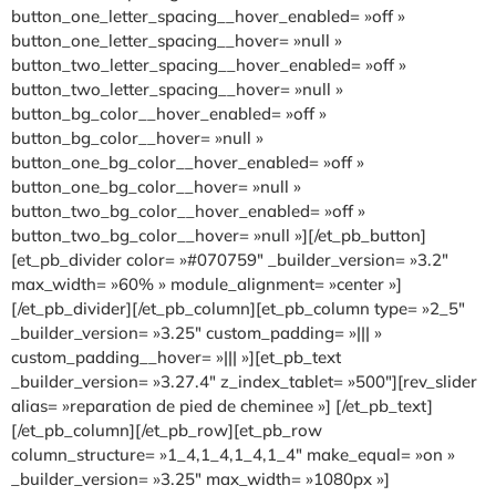
button_one_letter_spacing__hover_enabled= »off »
button_one_letter_spacing__hover= »null »
button_two_letter_spacing__hover_enabled= »off »
button_two_letter_spacing__hover= »null »
button_bg_color__hover_enabled= »off »
button_bg_color__hover= »null »
button_one_bg_color__hover_enabled= »off »
button_one_bg_color__hover= »null »
button_two_bg_color__hover_enabled= »off »
button_two_bg_color__hover= »null »][/et_pb_button]
[et_pb_divider color= »#070759″ _builder_version= »3.2″
max_width= »60% » module_alignment= »center »]
[/et_pb_divider][/et_pb_column][et_pb_column type= »2_5″
_builder_version= »3.25″ custom_padding= »||| »
custom_padding__hover= »||| »][et_pb_text
_builder_version= »3.27.4″ z_index_tablet= »500″][rev_slider
alias= »reparation de pied de cheminee »] [/et_pb_text]
[/et_pb_column][/et_pb_row][et_pb_row
column_structure= »1_4,1_4,1_4,1_4″ make_equal= »on »
_builder_version= »3.25″ max_width= »1080px »]