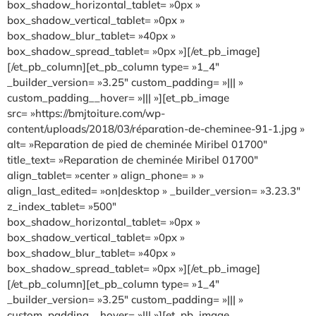
box_shadow_horizontal_tablet= »0px »
box_shadow_vertical_tablet= »0px »
box_shadow_blur_tablet= »40px »
box_shadow_spread_tablet= »0px »][/et_pb_image]
[/et_pb_column][et_pb_column type= »1_4″
_builder_version= »3.25″ custom_padding= »||| »
custom_padding__hover= »||| »][et_pb_image
src= »https://bmjtoiture.com/wp-
content/uploads/2018/03/réparation-de-cheminee-91-1.jpg »
alt= »Reparation de pied de cheminée Miribel 01700″
title_text= »Reparation de cheminée Miribel 01700″
align_tablet= »center » align_phone= » »
align_last_edited= »on|desktop » _builder_version= »3.23.3″
z_index_tablet= »500″
box_shadow_horizontal_tablet= »0px »
box_shadow_vertical_tablet= »0px »
box_shadow_blur_tablet= »40px »
box_shadow_spread_tablet= »0px »][/et_pb_image]
[/et_pb_column][et_pb_column type= »1_4″
_builder_version= »3.25″ custom_padding= »||| »
custom_padding__hover= »||| »][et_pb_image