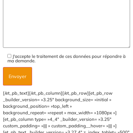
J'accepte le traitement de ces données pour répondre à
ma demande.
[/et_pb_text][/et_pb_column][/et_pb_row][et_pb_row
_builder_version= »3.25″ background_size= »initial »
background_position= »top_left »
background_repeat= »repeat » max_width= »1080px »]
[et_pb_column type= »4_4″ _builder_version= »3.25″
custom_padding= »||| » custom_padding__hover= »||| »]
[et_pb_text _builder_version= »3.27.4″ z_index_tablet= »500″