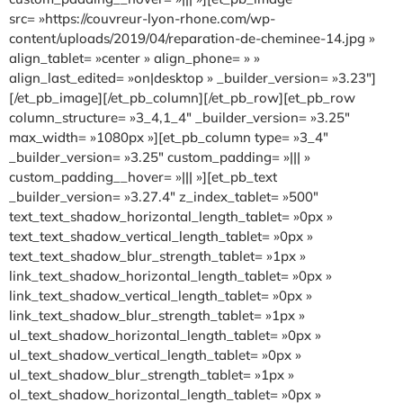
src= »https://couvreur-lyon-rhone.com/wp-
content/uploads/2019/04/reparation-de-cheminee-14.jpg »
align_tablet= »center » align_phone= » »
align_last_edited= »on|desktop » _builder_version= »3.23″]
[/et_pb_image][/et_pb_column][/et_pb_row][et_pb_row
column_structure= »3_4,1_4″ _builder_version= »3.25″
max_width= »1080px »][et_pb_column type= »3_4″
_builder_version= »3.25″ custom_padding= »||| »
custom_padding__hover= »||| »][et_pb_text
_builder_version= »3.27.4″ z_index_tablet= »500″
text_text_shadow_horizontal_length_tablet= »0px »
text_text_shadow_vertical_length_tablet= »0px »
text_text_shadow_blur_strength_tablet= »1px »
link_text_shadow_horizontal_length_tablet= »0px »
link_text_shadow_vertical_length_tablet= »0px »
link_text_shadow_blur_strength_tablet= »1px »
ul_text_shadow_horizontal_length_tablet= »0px »
ul_text_shadow_vertical_length_tablet= »0px »
ul_text_shadow_blur_strength_tablet= »1px »
ol_text_shadow_horizontal_length_tablet= »0px »