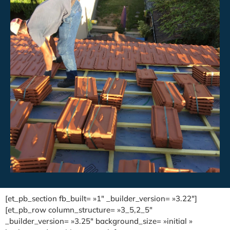
[et_pb_section fb_built= »1″ _builder_version= »3.22″]
[et_pb_row column_structure= »3_5,2_5″
_builder_version= »3.25″ background_size= »initial »