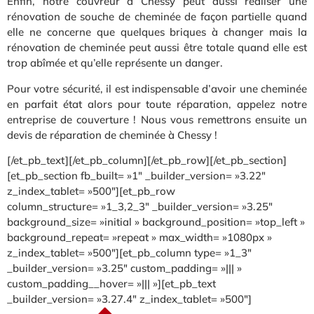
Enfin, notre couvreur à Chessy peut aussi réaliser une
rénovation de souche de cheminée de façon partielle quand
elle ne concerne que quelques briques à changer mais la
rénovation de cheminée peut aussi être totale quand elle est
trop abîmée et qu’elle représente un danger.
Pour votre sécurité, il est indispensable d’avoir une cheminée
en parfait état alors pour toute réparation, appelez notre
entreprise de couverture ! Nous vous remettrons ensuite un
devis de réparation de cheminée à Chessy !
[/et_pb_text][/et_pb_column][/et_pb_row][/et_pb_section]
[et_pb_section fb_built= »1″ _builder_version= »3.22″
z_index_tablet= »500″][et_pb_row
column_structure= »1_3,2_3″ _builder_version= »3.25″
background_size= »initial » background_position= »top_left »
background_repeat= »repeat » max_width= »1080px »
z_index_tablet= »500″][et_pb_column type= »1_3″
_builder_version= »3.25″ custom_padding= »||| »
custom_padding__hover= »||| »][et_pb_text
_builder_version= »3.27.4″ z_index_tablet= »500″]