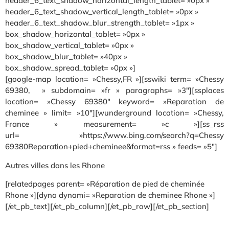
header_6_text_shadow_horizontal_length_tablet= »0px »
header_6_text_shadow_vertical_length_tablet= »0px »
header_6_text_shadow_blur_strength_tablet= »1px »
box_shadow_horizontal_tablet= »0px »
box_shadow_vertical_tablet= »0px »
box_shadow_blur_tablet= »40px »
box_shadow_spread_tablet= »0px »]
[google-map location= »Chessy,FR »][sswiki term= »Chessy
69380, » subdomain= »fr » paragraphs= »3″][ssplaces
location= »Chessy 69380″ keyword= »Reparation de
cheminee » limit= »10″][wunderground location= »Chessy,
France » measurement= »c »][ss_rss
url= »https://www.bing.com/search?q=Chessy
69380Reparation+pied+cheminee&format=rss » feeds= »5″]
Autres villes dans les Rhone
[relatedpages parent= »Réparation de pied de cheminée
Rhone »][dyna dynami= »Reparation de cheminee Rhone »]
[/et_pb_text][/et_pb_column][/et_pb_row][/et_pb_section]