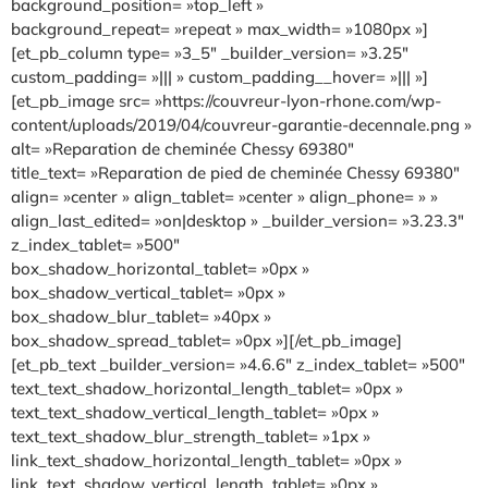
background_position= »top_left »
background_repeat= »repeat » max_width= »1080px »]
[et_pb_column type= »3_5″ _builder_version= »3.25″
custom_padding= »||| » custom_padding__hover= »||| »]
[et_pb_image src= »https://couvreur-lyon-rhone.com/wp-
content/uploads/2019/04/couvreur-garantie-decennale.png »
alt= »Reparation de cheminée Chessy 69380″
title_text= »Reparation de pied de cheminée Chessy 69380″
align= »center » align_tablet= »center » align_phone= » »
align_last_edited= »on|desktop » _builder_version= »3.23.3″
z_index_tablet= »500″
box_shadow_horizontal_tablet= »0px »
box_shadow_vertical_tablet= »0px »
box_shadow_blur_tablet= »40px »
box_shadow_spread_tablet= »0px »][/et_pb_image]
[et_pb_text _builder_version= »4.6.6″ z_index_tablet= »500″
text_text_shadow_horizontal_length_tablet= »0px »
text_text_shadow_vertical_length_tablet= »0px »
text_text_shadow_blur_strength_tablet= »1px »
link_text_shadow_horizontal_length_tablet= »0px »
link_text_shadow_vertical_length_tablet= »0px »