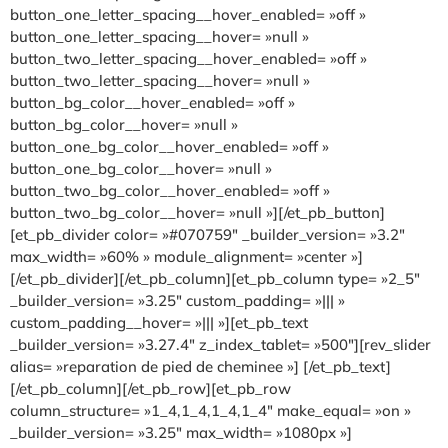
button_one_letter_spacing__hover_enabled= »off »
button_one_letter_spacing__hover= »null »
button_two_letter_spacing__hover_enabled= »off »
button_two_letter_spacing__hover= »null »
button_bg_color__hover_enabled= »off »
button_bg_color__hover= »null »
button_one_bg_color__hover_enabled= »off »
button_one_bg_color__hover= »null »
button_two_bg_color__hover_enabled= »off »
button_two_bg_color__hover= »null »][/et_pb_button]
[et_pb_divider color= »#070759″ _builder_version= »3.2″
max_width= »60% » module_alignment= »center »]
[/et_pb_divider][/et_pb_column][et_pb_column type= »2_5″
_builder_version= »3.25″ custom_padding= »||| »
custom_padding__hover= »||| »][et_pb_text
_builder_version= »3.27.4″ z_index_tablet= »500″][rev_slider
alias= »reparation de pied de cheminee »] [/et_pb_text]
[/et_pb_column][/et_pb_row][et_pb_row
column_structure= »1_4,1_4,1_4,1_4″ make_equal= »on »
_builder_version= »3.25″ max_width= »1080px »]