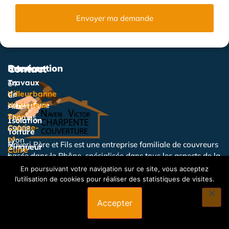
Envoyer ma demande
Services
Intervention
Contact
Travaux
64
de
Villeurbanne
Cr
couverture
Vénissieux
Albert
Bron
Thomas,
Isolation
Caluire-
69008
Toiture
et-
Lyon
Naveri Père et Fils est une entreprise familiale de couvreurs
Zingueur
Cuire
basée dans le Rhône, spécialisée dans tous les aspects de la
0478465699
Vaulx-
Nettoyage
couverture et de la zinguerie.
En poursuivant votre navigation sur ce site, vous acceptez
Du
en-
Toiture
l’utilisation de cookies pour réaliser des statistiques de visites.
lundi
Velin
Étanchéité
au
Saint-
Toiture
Accepter
samedi
Priest
de
Couvreur
Oullins
8h00 à
Charpentier
Écully