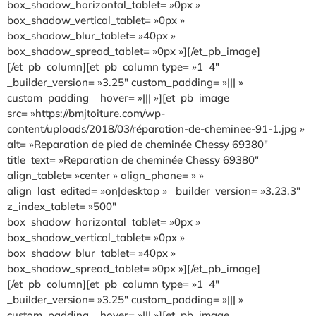
box_shadow_horizontal_tablet= »0px »
box_shadow_vertical_tablet= »0px »
box_shadow_blur_tablet= »40px »
box_shadow_spread_tablet= »0px »][/et_pb_image]
[/et_pb_column][et_pb_column type= »1_4″
_builder_version= »3.25″ custom_padding= »||| »
custom_padding__hover= »||| »][et_pb_image
src= »https://bmjtoiture.com/wp-
content/uploads/2018/03/réparation-de-cheminee-91-1.jpg »
alt= »Reparation de pied de cheminée Chessy 69380″
title_text= »Reparation de cheminée Chessy 69380″
align_tablet= »center » align_phone= » »
align_last_edited= »on|desktop » _builder_version= »3.23.3″
z_index_tablet= »500″
box_shadow_horizontal_tablet= »0px »
box_shadow_vertical_tablet= »0px »
box_shadow_blur_tablet= »40px »
box_shadow_spread_tablet= »0px »][/et_pb_image]
[/et_pb_column][et_pb_column type= »1_4″
_builder_version= »3.25″ custom_padding= »||| »
custom_padding__hover= »||| »][et_pb_image