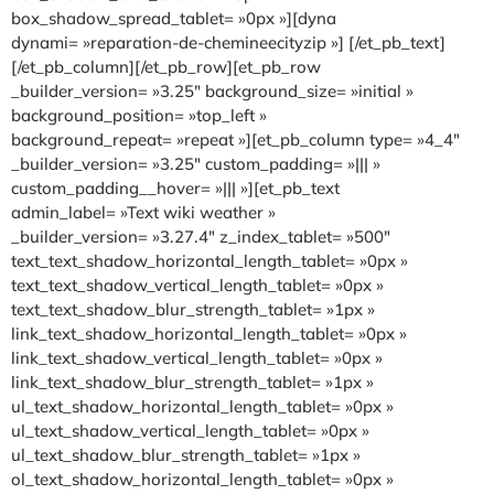
box_shadow_spread_tablet= »0px »][dyna
dynami= »reparation-de-chemineecityzip »] [/et_pb_text]
[/et_pb_column][/et_pb_row][et_pb_row
_builder_version= »3.25″ background_size= »initial »
background_position= »top_left »
background_repeat= »repeat »][et_pb_column type= »4_4″
_builder_version= »3.25″ custom_padding= »||| »
custom_padding__hover= »||| »][et_pb_text
admin_label= »Text wiki weather »
_builder_version= »3.27.4″ z_index_tablet= »500″
text_text_shadow_horizontal_length_tablet= »0px »
text_text_shadow_vertical_length_tablet= »0px »
text_text_shadow_blur_strength_tablet= »1px »
link_text_shadow_horizontal_length_tablet= »0px »
link_text_shadow_vertical_length_tablet= »0px »
link_text_shadow_blur_strength_tablet= »1px »
ul_text_shadow_horizontal_length_tablet= »0px »
ul_text_shadow_vertical_length_tablet= »0px »
ul_text_shadow_blur_strength_tablet= »1px »
ol_text_shadow_horizontal_length_tablet= »0px »