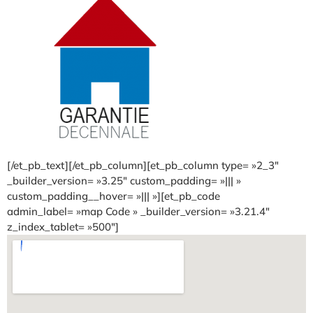
[/et_pb_text][/et_pb_column][et_pb_column type= »2_3″
_builder_version= »3.25″ custom_padding= »||| »
custom_padding__hover= »||| »][et_pb_code
admin_label= »map Code » _builder_version= »3.21.4″
z_index_tablet= »500″]