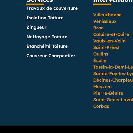
Travaux de couverture
Villeurbanne
Isolation Toiture
Vénissieux
Zingueur
Bron
Caluire-et-Cuire
Nettoyage Toiture
Vaulx-en-Velin
Étanchéité Toiture
Saint-Priest
Oullins
Couvreur Charpentier
Écully
Tassin-la-Demi-L
Sainte-Foy-lès-Ly
Décines-Charpieu
Meyzieu
Pierre-Bénite
Saint-Genis-Lava
Corbas