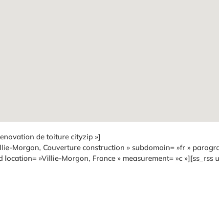
novation de toiture cityzip »]
llie-Morgon, Couverture construction » subdomain= »fr » paragra
 location= »Villie-Morgon, France » measurement= »c »][ss_rss u