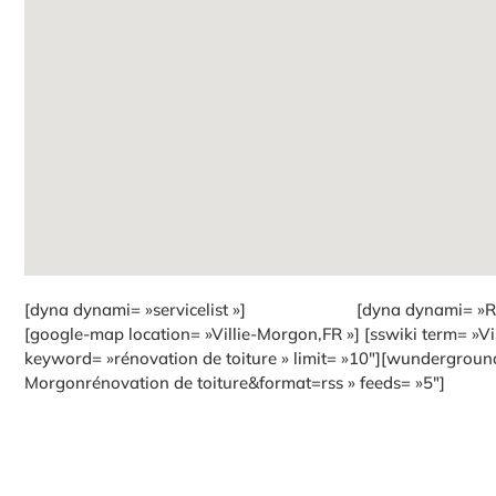
[dyna dynami= »servicelist »]
[dyna dynami= »Re
[google-map location= »Villie-Morgon,FR »] [sswiki term= »Vi
keyword= »rénovation de toiture » limit= »10″][wunderground
Morgonrénovation de toiture&format=rss » feeds= »5″]