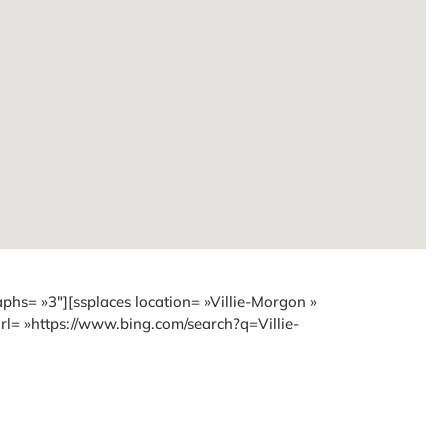
phs= »3″][ssplaces location= »Villie-Morgon »
rl= »https://www.bing.com/search?q=Villie-