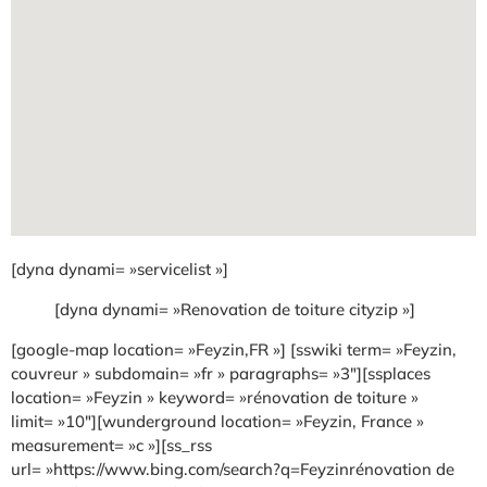
[dyna dynami= »servicelist »]
[dyna dynami= »Renovation de toiture cityzip »]
[google-map location= »Feyzin,FR »] [sswiki term= »Feyzin,
couvreur » subdomain= »fr » paragraphs= »3″][ssplaces
location= »Feyzin » keyword= »rénovation de toiture »
limit= »10″][wunderground location= »Feyzin, France »
measurement= »c »][ss_rss
url= »https://www.bing.com/search?q=Feyzinrénovation de