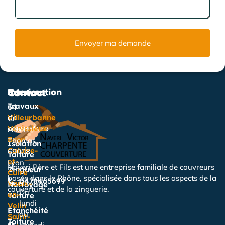
Envoyer ma demande
Services
Intervention
Contact
Travaux
64
de
Villeurbanne
Cr
couverture
Vénissieux
Albert
Bron
Thomas,
Isolation
Caluire-
69008
Toiture
et-
Lyon
Naveri Père et Fils est une entreprise familiale de couvreurs
Zingueur
Cuire
basée dans le Rhône, spécialisée dans tous les aspects de la
0478465699
Vaulx-
Nettoyage
couverture et de la zinguerie.
Du
en-
Toiture
lundi
Velin
Étanchéité
au
Saint-
Toiture