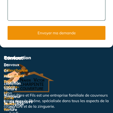
Envoyer ma demande
Services
Intervention
Contact
Travaux
64
de
Villeurbanne
Cr
couverture
Vénissieux
Albert
Bron
Thomas,
Isolation
Caluire-
69008
Toiture
et-
Lyon
Naveri Père et Fils est une entreprise familiale de couvreurs
Zingueur
Cuire
basée dans le Rhône, spécialisée dans tous les aspects de la
0478465699
Vaulx-
Nettoyage
couverture et de la zinguerie.
Du
en-
Toiture