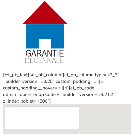
[/et_pb_text][/et_pb_column][et_pb_column type= »2_3″
_builder_version= »3.25″ custom_padding= »||| »
custom_padding__hover= »||| »][et_pb_code
admin_label= »map Code » _builder_version= »3.21.4″
z_index_tablet= »500″]