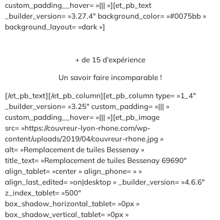
custom_padding__hover= »||| »][et_pb_text
_builder_version= »3.27.4″ background_color= »#0075bb »
background_layout= »dark »]
+ de 15 d’expérience
Un savoir faire incomparable !
[/et_pb_text][/et_pb_column][et_pb_column type= »1_4″
_builder_version= »3.25″ custom_padding= »||| »
custom_padding__hover= »||| »][et_pb_image
src= »https://couvreur-lyon-rhone.com/wp-
content/uploads/2019/04/couvreur-rhone.jpg »
alt= »Remplacement de tuiles Bessenay »
title_text= »Remplacement de tuiles Bessenay 69690″
align_tablet= »center » align_phone= » »
align_last_edited= »on|desktop » _builder_version= »4.6.6″
z_index_tablet= »500″
box_shadow_horizontal_tablet= »0px »
box_shadow_vertical_tablet= »0px »