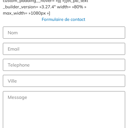
custom_padding__hover= »||| »][et_pb_text
_builder_version= »3.27.4″ width= »80% »
max_width= »1080px »]
Formulaire de contact