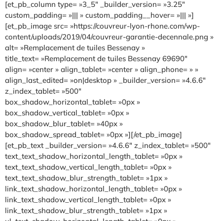
[et_pb_column type= »3_5″ _builder_version= »3.25″
custom_padding= »||| » custom_padding__hover= »||| »]
[et_pb_image src= »https://couvreur-lyon-rhone.com/wp-
content/uploads/2019/04/couvreur-garantie-decennale.png »
alt= »Remplacement de tuiles Bessenay »
title_text= »Remplacement de tuiles Bessenay 69690″
align= »center » align_tablet= »center » align_phone= » »
align_last_edited= »on|desktop » _builder_version= »4.6.6″
z_index_tablet= »500″
box_shadow_horizontal_tablet= »0px »
box_shadow_vertical_tablet= »0px »
box_shadow_blur_tablet= »40px »
box_shadow_spread_tablet= »0px »][/et_pb_image]
[et_pb_text _builder_version= »4.6.6″ z_index_tablet= »500″
text_text_shadow_horizontal_length_tablet= »0px »
text_text_shadow_vertical_length_tablet= »0px »
text_text_shadow_blur_strength_tablet= »1px »
link_text_shadow_horizontal_length_tablet= »0px »
link_text_shadow_vertical_length_tablet= »0px »
link_text_shadow_blur_strength_tablet= »1px »