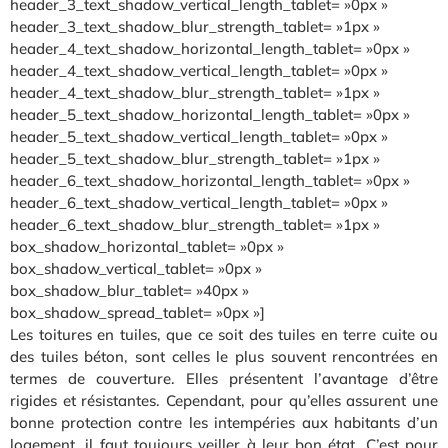
header_3_text_shadow_vertical_length_tablet= »0px »
header_3_text_shadow_blur_strength_tablet= »1px »
header_4_text_shadow_horizontal_length_tablet= »0px »
header_4_text_shadow_vertical_length_tablet= »0px »
header_4_text_shadow_blur_strength_tablet= »1px »
header_5_text_shadow_horizontal_length_tablet= »0px »
header_5_text_shadow_vertical_length_tablet= »0px »
header_5_text_shadow_blur_strength_tablet= »1px »
header_6_text_shadow_horizontal_length_tablet= »0px »
header_6_text_shadow_vertical_length_tablet= »0px »
header_6_text_shadow_blur_strength_tablet= »1px »
box_shadow_horizontal_tablet= »0px »
box_shadow_vertical_tablet= »0px »
box_shadow_blur_tablet= »40px »
box_shadow_spread_tablet= »0px »]
Les toitures en tuiles, que ce soit des tuiles en terre cuite ou
des tuiles béton, sont celles le plus souvent rencontrées en
termes de couverture. Elles présentent l’avantage d’être
rigides et résistantes. Cependant, pour qu’elles assurent une
bonne protection contre les intempéries aux habitants d’un
logement, il faut toujours veiller à leur bon état. C’est pour