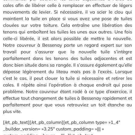
cales afin de libérer celle à remplacer en effectuer de légers
mouvements de levier. Si nécessaire, il va scier le clou qui
maintient la tuile en place si vous avez une pose de tuiles
clouées sur votre toiture. Cela entraîne une libération des
tenons qui emboîtent les tuiles les unes aux autres. Une fois
celle-ci libérée, il est alors possible de mettre la nouvelle.
Notre couvreur à Bessenay porte un regard expert sur son
travail pour s’assurer que la nouvelle tuile s’intègre
parfaitement dans les tenons des tuiles adjacentes et est
donc bien située dans sa rangée. Il s’assure également qu’elle
dépasse légèrement du liteau mais pas à l’excès. Lorsque
c’est le cas, il peut clouer la tuile si nécessaire et retirer les
cales. Il répète ainsi l’opération à chaque endroit qui pose
problème. Notre couvreur étant rodé à ce type d’exercice, il
effectue tout changement de tuiles à Bessenay rapidement et
parfaitement pour que vous retrouviez un toit étanche au
plus vite.
[/et_pb_text][/et_pb_column][et_pb_column type= »1_4″
_builder_version= »3.25″ custom_padding= »||| »