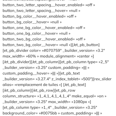
button_two_letter_spacing__hover_enabled= »off »
button_two_letter_spacing__hover= »null »
button_bg_color__hover_enabled= »off »
button_bg_color__hover= »null »
button_one_bg_color__hover_enabled= »off »
button_one_bg_color__hover= »null »
button_two_bg_color__hover_enabled= »off »
button_two_bg_color__hover= »null »][/et_pb_button]
[et_pb_divider color= »#070759″ _builder_version= »3.2″
max_width= »60% » module_alignment= »center »]
[/et_pb_divider][/et_pb_column][et_pb_column type= »2_5″
_builder_version= »3.25″ custom_padding= »||| »
custom_padding__hover= »||| »][et_pb_text
_builder_version= »3.27.4″ z_index_tablet= »500″][rev_slider
alias= »remplacement de tuiles »] [/et_pb_text]
[/et_pb_column][/et_pb_row][et_pb_row
column_structure= »1_4,1_4,1_4,1_4″ make_equal= »on »
_builder_version= »3.25″ max_width= »1080px »]
[et_pb_column type= »1_4″ _builder_version= »3.25″
background_color= »#0075bb » custom_padding= »||| »