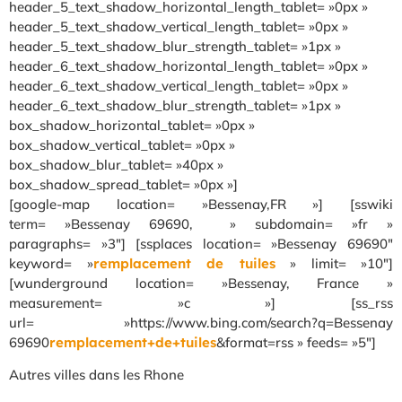
header_5_text_shadow_horizontal_length_tablet= »0px »
header_5_text_shadow_vertical_length_tablet= »0px »
header_5_text_shadow_blur_strength_tablet= »1px »
header_6_text_shadow_horizontal_length_tablet= »0px »
header_6_text_shadow_vertical_length_tablet= »0px »
header_6_text_shadow_blur_strength_tablet= »1px »
box_shadow_horizontal_tablet= »0px »
box_shadow_vertical_tablet= »0px »
box_shadow_blur_tablet= »40px »
box_shadow_spread_tablet= »0px »]
[google-map location= »Bessenay,FR »] [sswiki
term= »Bessenay 69690, » subdomain= »fr »
paragraphs= »3″] [ssplaces location= »Bessenay 69690″
keyword= »
remplacement de tuiles
» limit= »10″]
[wunderground location= »Bessenay, France »
measurement= »c »] [ss_rss
url= »https://www.bing.com/search?q=Bessenay
69690
remplacement+de+tuiles
&format=rss » feeds= »5″]
Autres villes dans les Rhone