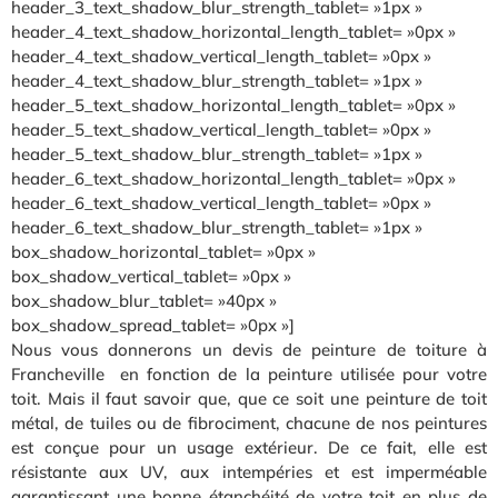
header_3_text_shadow_blur_strength_tablet= »1px »
header_4_text_shadow_horizontal_length_tablet= »0px »
header_4_text_shadow_vertical_length_tablet= »0px »
header_4_text_shadow_blur_strength_tablet= »1px »
header_5_text_shadow_horizontal_length_tablet= »0px »
header_5_text_shadow_vertical_length_tablet= »0px »
header_5_text_shadow_blur_strength_tablet= »1px »
header_6_text_shadow_horizontal_length_tablet= »0px »
header_6_text_shadow_vertical_length_tablet= »0px »
header_6_text_shadow_blur_strength_tablet= »1px »
box_shadow_horizontal_tablet= »0px »
box_shadow_vertical_tablet= »0px »
box_shadow_blur_tablet= »40px »
box_shadow_spread_tablet= »0px »]
Nous vous donnerons un devis de peinture de toiture à
Francheville en fonction de la peinture utilisée pour votre
toit. Mais il faut savoir que, que ce soit une peinture de toit
métal, de tuiles ou de fibrociment, chacune de nos peintures
est conçue pour un usage extérieur. De ce fait, elle est
résistante aux UV, aux intempéries et est imperméable
garantissant une bonne étanchéité de votre toit en plus de