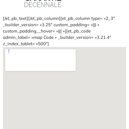
[/et_pb_text][/et_pb_column][et_pb_column type= »2_3″
_builder_version= »3.25″ custom_padding= »||| »
custom_padding__hover= »||| »][et_pb_code
admin_label= »map Code » _builder_version= »3.21.4″
z_index_tablet= »500″]