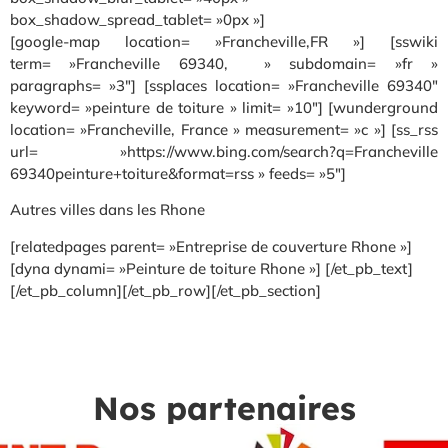
box_shadow_spread_tablet= »0px »]
[google-map location= »Francheville,FR »] [sswiki
term= »Francheville 69340, » subdomain= »fr »
paragraphs= »3″] [ssplaces location= »Francheville 69340″
keyword= »peinture de toiture » limit= »10″] [wunderground
location= »Francheville, France » measurement= »c »] [ss_rss
url= »https://www.bing.com/search?q=Francheville
69340peinture+toiture&format=rss » feeds= »5″]
Autres villes dans les Rhone
[relatedpages parent= »Entreprise de couverture Rhone »]
[dyna dynami= »Peinture de toiture Rhone »] [/et_pb_text]
[/et_pb_column][/et_pb_row][/et_pb_section]
Nos partenaires