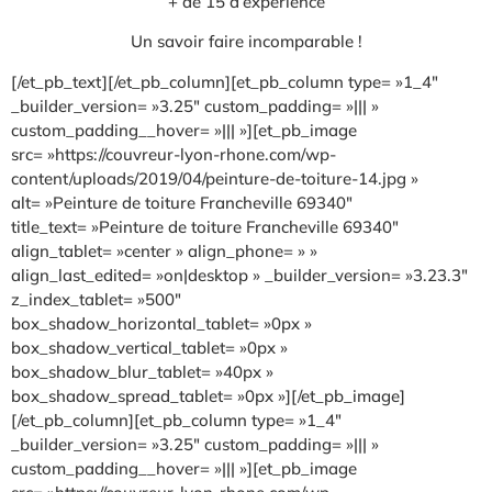
+ de 15 d’expérience
Un savoir faire incomparable !
[/et_pb_text][/et_pb_column][et_pb_column type= »1_4″
_builder_version= »3.25″ custom_padding= »||| »
custom_padding__hover= »||| »][et_pb_image
src= »https://couvreur-lyon-rhone.com/wp-
content/uploads/2019/04/peinture-de-toiture-14.jpg »
alt= »Peinture de toiture Francheville 69340″
title_text= »Peinture de toiture Francheville 69340″
align_tablet= »center » align_phone= » »
align_last_edited= »on|desktop » _builder_version= »3.23.3″
z_index_tablet= »500″
box_shadow_horizontal_tablet= »0px »
box_shadow_vertical_tablet= »0px »
box_shadow_blur_tablet= »40px »
box_shadow_spread_tablet= »0px »][/et_pb_image]
[/et_pb_column][et_pb_column type= »1_4″
_builder_version= »3.25″ custom_padding= »||| »
custom_padding__hover= »||| »][et_pb_image