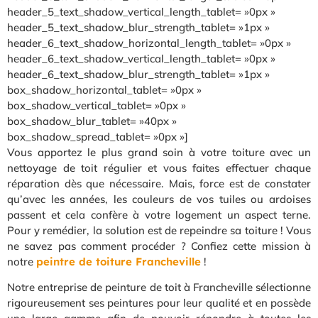
header_5_text_shadow_vertical_length_tablet= »0px »
header_5_text_shadow_blur_strength_tablet= »1px »
header_6_text_shadow_horizontal_length_tablet= »0px »
header_6_text_shadow_vertical_length_tablet= »0px »
header_6_text_shadow_blur_strength_tablet= »1px »
box_shadow_horizontal_tablet= »0px »
box_shadow_vertical_tablet= »0px »
box_shadow_blur_tablet= »40px »
box_shadow_spread_tablet= »0px »]
Vous apportez le plus grand soin à votre toiture avec un
nettoyage de toit régulier et vous faites effectuer chaque
réparation dès que nécessaire. Mais, force est de constater
qu’avec les années, les couleurs de vos tuiles ou ardoises
passent et cela confère à votre logement un aspect terne.
Pour y remédier, la solution est de repeindre sa toiture ! Vous
ne savez pas comment procéder ? Confiez cette mission à
notre
peintre de toiture Francheville
!
Notre entreprise de peinture de toit à Francheville sélectionne
rigoureusement ses peintures pour leur qualité et en possède