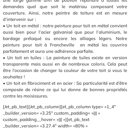
une large gamme afin de pouvoir répondre à toutes les
demandes quel que soit le matériau composant votre
couverture. Ainsi, notre peintre de toiture est en mesure
d’intervenir sur :
• Un toit en métal : notre peinture pour toit en métal convient
aussi bien pour l’acier galvanisé que pour l’aluminium, le
bardage prélaqué ou encore les alliages légers. Notre
peinture pour toit à Francheville en métal les couvrira
parfaitement et aura une adhérence parfaite.
• Un toit en tuiles : La peinture de tuiles existe en version
transparente mais aussi en de nombreux coloris. Cela peut
être l’occasion de changer la couleur de votre toit si vous le
souhaitez !
• Un toit en fibrociment et en acier : Sa particularité est d’être
composée de résine ce qui lui donne de bonnes propriétés
contre les moisissures.
[/et_pb_text][/et_pb_column][et_pb_column type= »1_4″
_builder_version= »3.25″ custom_padding= »||| »
custom_padding__hover= »||| »][et_pb_text
_builder_version= »3.27.4″ width= »80% »