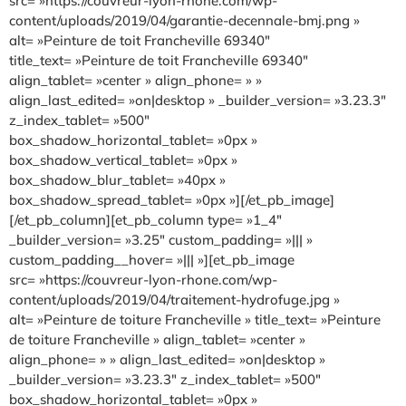
src= »https://couvreur-lyon-rhone.com/wp-
content/uploads/2019/04/garantie-decennale-bmj.png »
alt= »Peinture de toit Francheville 69340″
title_text= »Peinture de toit Francheville 69340″
align_tablet= »center » align_phone= » »
align_last_edited= »on|desktop » _builder_version= »3.23.3″
z_index_tablet= »500″
box_shadow_horizontal_tablet= »0px »
box_shadow_vertical_tablet= »0px »
box_shadow_blur_tablet= »40px »
box_shadow_spread_tablet= »0px »][/et_pb_image]
[/et_pb_column][et_pb_column type= »1_4″
_builder_version= »3.25″ custom_padding= »||| »
custom_padding__hover= »||| »][et_pb_image
src= »https://couvreur-lyon-rhone.com/wp-
content/uploads/2019/04/traitement-hydrofuge.jpg »
alt= »Peinture de toiture Francheville » title_text= »Peinture
de toiture Francheville » align_tablet= »center »
align_phone= » » align_last_edited= »on|desktop »
_builder_version= »3.23.3″ z_index_tablet= »500″
box_shadow_horizontal_tablet= »0px »