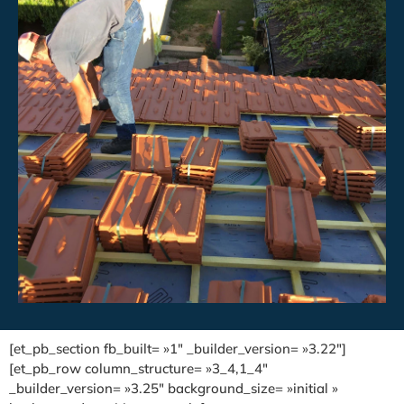
[et_pb_section fb_built= »1″ _builder_version= »3.22″]
[et_pb_row column_structure= »3_4,1_4″
_builder_version= »3.25″ background_size= »initial »