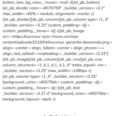
button_two_bg_color__hover= »null »][/et_pb_button]
[et_pb_divider color= »#070759″ _builder_version= »3.2″
max_width= »60% » module_alignment= »center »]
[/et_pb_divider][/et_pb_column][et_pb_column type= »1_4″
_builder_version= »3.25″ custom_padding= »||| »
custom_padding__hover= »||| »][et_pb_image
src= »https://couvreur-lyon-rhone.com/wp-
content/uploads/2019/04/couvreur-garantie-decennale.png »
align= »center » align_tablet= »center » align_phone= » »
align_last_edited= »on|desktop » _builder_version= »3.23″]
[/et_pb_image][/et_pb_column][/et_pb_row][et_pb_row
column_structure= »1_4,1_4,1_4,1_4″ make_equal= »on »
_builder_version= »3.25″ max_width= »1080px »]
[et_pb_column type= »1_4″ _builder_version= »3.25″
background_color= »#0075bb » custom_padding= »||| »
custom_padding__hover= »||| »][et_pb_text
_builder_version= »3.27.4″ background_color= »#0075bb »
background_layout= »dark »]