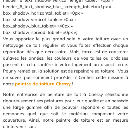
header_6_text_shadow_vertical_length_tablet= »0px »
header_6_text_shadow_blur_strength_tablet= »1px »
box_shadow_horizontal_tablet= »0px »
box_shadow_vertical_tablet= »0px »
box_shadow_blur_tablet= »40px »
box_shadow_spread_tablet= »0px »]
Vous apportez le plus grand soin à votre toiture avec un
nettoyage de toit régulier et vous faites effectuer chaque
réparation dès que nécessaire. Mais, force est de constater
qu’avec les années, les couleurs de vos tuiles ou ardoises
passent et cela confère à votre logement un aspect terne.
Pour y remédier, la solution est de repeindre sa toiture ! Vous
ne savez pas comment procéder ? Confiez cette mission à
notre
peintre de toiture Chessy
!
Notre entreprise de peinture de toit à Chessy sélectionne
rigoureusement ses peintures pour leur qualité et en possède
une large gamme afin de pouvoir répondre à toutes les
demandes quel que soit le matériau composant votre
couverture. Ainsi, notre peintre de toiture est en mesure
d’intervenir sur :