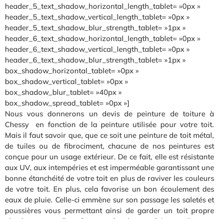
header_5_text_shadow_horizontal_length_tablet= »0px »
header_5_text_shadow_vertical_length_tablet= »0px »
header_5_text_shadow_blur_strength_tablet= »1px »
header_6_text_shadow_horizontal_length_tablet= »0px »
header_6_text_shadow_vertical_length_tablet= »0px »
header_6_text_shadow_blur_strength_tablet= »1px »
box_shadow_horizontal_tablet= »0px »
box_shadow_vertical_tablet= »0px »
box_shadow_blur_tablet= »40px »
box_shadow_spread_tablet= »0px »]
Nous vous donnerons un devis de peinture de toiture à
Chessy en fonction de la peinture utilisée pour votre toit.
Mais il faut savoir que, que ce soit une peinture de toit métal,
de tuiles ou de fibrociment, chacune de nos peintures est
conçue pour un usage extérieur. De ce fait, elle est résistante
aux UV, aux intempéries et est imperméable garantissant une
bonne étanchéité de votre toit en plus de raviver les couleurs
de votre toit. En plus, cela favorise un bon écoulement des
eaux de pluie. Celle-ci emmène sur son passage les saletés et
poussières vous permettant ainsi de garder un toit propre