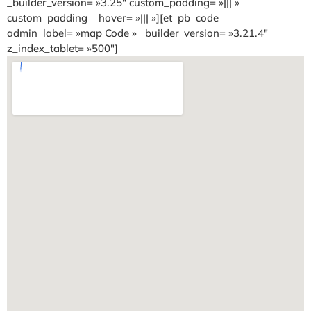
_builder_version= »3.25″ custom_padding= »||| »
custom_padding__hover= »||| »][et_pb_code
admin_label= »map Code » _builder_version= »3.21.4″
z_index_tablet= »500″]