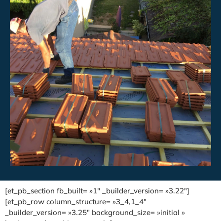
[et_pb_section fb_built= »1″ _builder_version= »3.22″]
[et_pb_row column_structure= »3_4,1_4″
_builder_version= »3.25″ background_size= »initial »