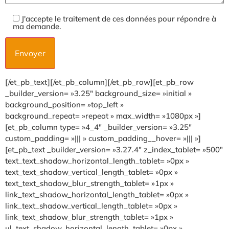
J'accepte le traitement de ces données pour répondre à
ma demande.
[/et_pb_text][/et_pb_column][/et_pb_row][et_pb_row
_builder_version= »3.25″ background_size= »initial »
background_position= »top_left »
background_repeat= »repeat » max_width= »1080px »]
[et_pb_column type= »4_4″ _builder_version= »3.25″
custom_padding= »||| » custom_padding__hover= »||| »]
[et_pb_text _builder_version= »3.27.4″ z_index_tablet= »500″
text_text_shadow_horizontal_length_tablet= »0px »
text_text_shadow_vertical_length_tablet= »0px »
text_text_shadow_blur_strength_tablet= »1px »
link_text_shadow_horizontal_length_tablet= »0px »
link_text_shadow_vertical_length_tablet= »0px »
link_text_shadow_blur_strength_tablet= »1px »
ul_text_shadow_horizontal_length_tablet= »0px »