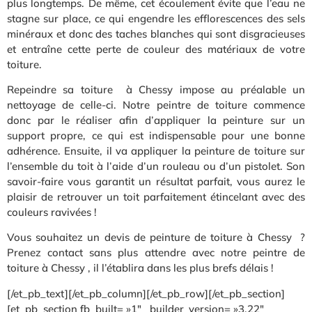
plus longtemps. De même, cet écoulement évite que l’eau ne
stagne sur place, ce qui engendre les efflorescences des sels
minéraux et donc des taches blanches qui sont disgracieuses
et entraîne cette perte de couleur des matériaux de votre
toiture.
Repeindre sa toiture à Chessy impose au préalable un
nettoyage de celle-ci. Notre peintre de toiture commence
donc par le réaliser afin d’appliquer la peinture sur un
support propre, ce qui est indispensable pour une bonne
adhérence. Ensuite, il va appliquer la peinture de toiture sur
l’ensemble du toit à l’aide d’un rouleau ou d’un pistolet. Son
savoir-faire vous garantit un résultat parfait, vous aurez le
plaisir de retrouver un toit parfaitement étincelant avec des
couleurs ravivées !
Vous souhaitez un devis de peinture de toiture à Chessy ?
Prenez contact sans plus attendre avec notre peintre de
toiture à Chessy , il l’établira dans les plus brefs délais !
[/et_pb_text][/et_pb_column][/et_pb_row][/et_pb_section]
[et_pb_section fb_built= »1″ _builder_version= »3.22″