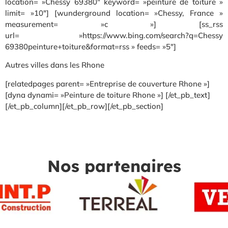
location= »Chessy 69380″ keyword= »peinture de toiture »
limit= »10″] [wunderground location= »Chessy, France »
measurement= »c »] [ss_rss
url= »https://www.bing.com/search?q=Chessy
69380peinture+toiture&format=rss » feeds= »5″]
Autres villes dans les Rhone
[relatedpages parent= »Entreprise de couverture Rhone »]
[dyna dynami= »Peinture de toiture Rhone »] [/et_pb_text]
[/et_pb_column][/et_pb_row][/et_pb_section]
Nos partenaires