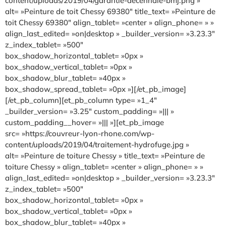
content/uploads/2019/04/garantie-decennale-bmj.png »
alt= »Peinture de toit Chessy 69380″ title_text= »Peinture de
toit Chessy 69380″ align_tablet= »center » align_phone= » »
align_last_edited= »on|desktop » _builder_version= »3.23.3″
z_index_tablet= »500″
box_shadow_horizontal_tablet= »0px »
box_shadow_vertical_tablet= »0px »
box_shadow_blur_tablet= »40px »
box_shadow_spread_tablet= »0px »][/et_pb_image]
[/et_pb_column][et_pb_column type= »1_4″
_builder_version= »3.25″ custom_padding= »||| »
custom_padding__hover= »||| »][et_pb_image
src= »https://couvreur-lyon-rhone.com/wp-
content/uploads/2019/04/traitement-hydrofuge.jpg »
alt= »Peinture de toiture Chessy » title_text= »Peinture de
toiture Chessy » align_tablet= »center » align_phone= » »
align_last_edited= »on|desktop » _builder_version= »3.23.3″
z_index_tablet= »500″
box_shadow_horizontal_tablet= »0px »
box_shadow_vertical_tablet= »0px »
box_shadow_blur_tablet= »40px »