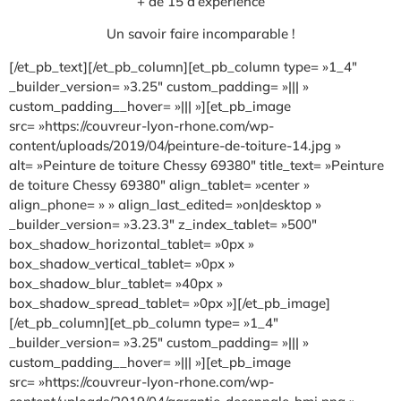
+ de 15 d’expérience
Un savoir faire incomparable !
[/et_pb_text][/et_pb_column][et_pb_column type= »1_4″
_builder_version= »3.25″ custom_padding= »||| »
custom_padding__hover= »||| »][et_pb_image
src= »https://couvreur-lyon-rhone.com/wp-
content/uploads/2019/04/peinture-de-toiture-14.jpg »
alt= »Peinture de toiture Chessy 69380″ title_text= »Peinture
de toiture Chessy 69380″ align_tablet= »center »
align_phone= » » align_last_edited= »on|desktop »
_builder_version= »3.23.3″ z_index_tablet= »500″
box_shadow_horizontal_tablet= »0px »
box_shadow_vertical_tablet= »0px »
box_shadow_blur_tablet= »40px »
box_shadow_spread_tablet= »0px »][/et_pb_image]
[/et_pb_column][et_pb_column type= »1_4″
_builder_version= »3.25″ custom_padding= »||| »
custom_padding__hover= »||| »][et_pb_image
src= »https://couvreur-lyon-rhone.com/wp-