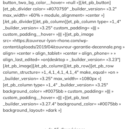
button_two_bg_color__hover= »null »][/et_pb_button]
[et_pb_divider color= »#070759″ _builder_version= »3.2″
max_width= »60% » module_alignment= »center »]
[/et_pb_divider][/et_pb_column][et_pb_column type= »1_4″
_builder_version= »3.25″ custom_padding= »||| »
custom_padding__hover= »||| »][et_pb_image
src= »https://couvreur-lyon-rhone.com/wp-
content/uploads/2019/04/couvreur-garantie-decennale.png »
align= »center » align_tablet= »center » align_phone= » »
align_last_edited= »on|desktop » _builder_version= »3.23″]
[/et_pb_image][/et_pb_column][/et_pb_row][et_pb_row
column_structure= »1_4,1_4,1_4,1_4″ make_equal= »on »
_builder_version= »3.25″ max_width= »1080px »]
[et_pb_column type= »1_4″ _builder_version= »3.25″
background_color= »#0075bb » custom_padding= »||| »
custom_padding__hover= »||| »][et_pb_text
_builder_version= »3.27.4″ background_color= »#0075bb »
background_layout= »dark »]