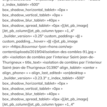
z_index_tablet= »500″
box_shadow_horizontal_tablet= »0px »
box_shadow_vertical_tablet= »0px »
box_shadow_blur_tablet= »40px »
box_shadow_spread_tablet= »0px »][/et_pb_image]
[/et_pb_column][et_pb_column type= »1_4″
_builder_version= »3.25″ custom_padding= »||| »
custom_padding__hover= »||| »][et_pb_image
src= »https://couvreur-lyon-rhone.com/wp-
content/uploads/2019/04/isolation-des-combles-91.jpg »
alt= »isolation de combles par l’interieur Saint-Jean-de-
Thurigneux » title_text= »isolation de combles par l’interieur
Saint-Jean-de-Thurigneux 01390″ align_tablet= »center »
align_phone= » » align_last_edited= »on|desktop »
_builder_version= »3.23.3″ z_index_tablet= »500″
box_shadow_horizontal_tablet= »0px »
box_shadow_vertical_tablet= »0px »
box_shadow_blur_tablet= »40px »
box_shadow_spread_tablet= »0px »][/et_pb_image]
[/et_pb_column][et_pb_column type= »1_4″