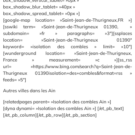
box_shadow_vertical_tablet= »0px »
box_shadow_blur_tablet= »40px »
box_shadow_spread_tablet= »0px »]
[google-map location= »Saint-Jean-de-Thurigneux,FR »]
[sswiki term= »Saint-Jean-de-Thurigneux 01390, »
subdomain= »fr » paragraphs= »3″][ssplaces
location= »Saint-Jean-de-Thurigneux 01390″
keyword= »isolation des combles » limit= »10″]
[wunderground location= »Saint-Jean-de-Thurigneux,
France » measurement= »c »][ss_rss
url= »https://www.bing.com/search?q=Saint-Jean-de-
Thurigneux 01390isolation+des+combles&format=rss »
feeds= »5″]
Autres villes dans les Ain
[relatedpages parent= »Isolation des combles Ain »]
[dyna dynami= »Isolation des combles Ain »] [/et_pb_text]
[/et_pb_column][/et_pb_row][/et_pb_section]