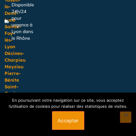
Disponible
la-
24h/24
Demi-
pour
Lune
urgence à
Sainte-
Lyon dans
Foy-
le Rhône
lès-
Lyon
Décines-
Charpieu
Meyzieu
Pierre-
Bénite
Saint-
Genis-
Laval
En poursuivant votre navigation sur ce site, vous acceptez
Corbas
l’utilisation de cookies pour réaliser des statistiques de visites.
Accepter
SIREN : 833 353 626
2026 Mentions Légales