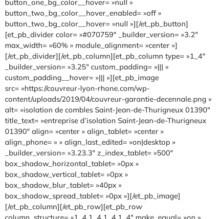
button_one_bg_color__hover= »null »
button_two_bg_color__hover_enabled= »off »
button_two_bg_color__hover= »null »][/et_pb_button]
[et_pb_divider color= »#070759″ _builder_version= »3.2″
max_width= »60% » module_alignment= »center »]
[/et_pb_divider][/et_pb_column][et_pb_column type= »1_4″
_builder_version= »3.25″ custom_padding= »||| »
custom_padding__hover= »||| »][et_pb_image
src= »https://couvreur-lyon-rhone.com/wp-
content/uploads/2019/04/couvreur-garantie-decennale.png »
alt= »isolation de combles Saint-Jean-de-Thurigneux 01390″
title_text= »entreprise d’isolation Saint-Jean-de-Thurigneux
01390″ align= »center » align_tablet= »center »
align_phone= » » align_last_edited= »on|desktop »
_builder_version= »3.23.3″ z_index_tablet= »500″
box_shadow_horizontal_tablet= »0px »
box_shadow_vertical_tablet= »0px »
box_shadow_blur_tablet= »40px »
box_shadow_spread_tablet= »0px »][/et_pb_image]
[/et_pb_column][/et_pb_row][et_pb_row
column_structure= »1_4,1_4,1_4,1_4″ make_equal= »on »