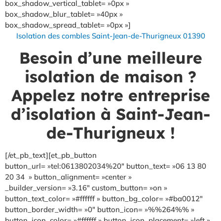
box_shadow_vertical_tablet= »0px »
box_shadow_blur_tablet= »40px »
box_shadow_spread_tablet= »0px »]
Isolation des combles Saint-Jean-de-Thurigneux 01390
Besoin d’une meilleure
isolation de maison ?
Appelez notre entreprise
d’isolation à Saint-Jean-
de-Thurigneux !
[/et_pb_text][et_pb_button
button_url= »tel:0613802034%20″ button_text= »06 13 80
20 34 » button_alignment= »center »
_builder_version= »3.16″ custom_button= »on »
button_text_color= »#ffffff » button_bg_color= »#ba0012″
button_border_width= »0″ button_icon= »%%264%% »
button_icon_color= »#ffffff » button_icon_placement= »left »