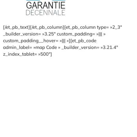
[/et_pb_text][/et_pb_column][et_pb_column type= »2_3″
_builder_version= »3.25″ custom_padding= »||| »
custom_padding__hover= »||| »][et_pb_code
admin_label= »map Code » _builder_version= »3.21.4″
z_index_tablet= »500″]