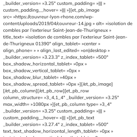
_builder_version= »3.25″ custom_padding= »||| »
custom_padding__hover= »||| »][et_pb_image
src= »https://couvreur-lyon-rhone.com/wp-
content/uploads/2019/04/couvreur-14.jpg » alt= »isolation de
combles par l’exterieur Saint-Jean-de-Thurigneux »
title_text= »isolation de combles par l’exterieur Saint-Jean-
de-Thurigneux 01390″ align_tablet= »center »
align_phone= » » align_last_edited= »on|desktop »
_builder_version= »3.23.3″ z_index_tablet= »500″
box_shadow_horizontal_tablet= »0px »
box_shadow_vertical_tablet= »0px »
box_shadow_blur_tablet= »40px »
box_shadow_spread_tablet= »0px »][/et_pb_image]
[/et_pb_column][/et_pb_row][et_pb_row
column_structure= »3_4,1_4″ _builder_version= »3.25″
max_width= »1080px »][et_pb_column type= »3_4″
_builder_version= »3.25″ custom_padding= »||| »
custom_padding__hover= »||| »][et_pb_text
_builder_version= »3.27.4″ z_index_tablet= »500″
text_text_shadow_horizontal_length_tablet= »0px »