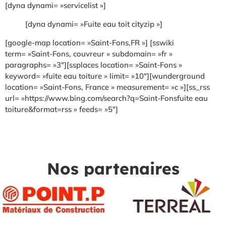
[dyna dynami= »servicelist »]
[dyna dynami= »Fuite eau toit cityzip »]
[google-map location= »Saint-Fons,FR »] [sswiki
term= »Saint-Fons, couvreur » subdomain= »fr »
paragraphs= »3″][ssplaces location= »Saint-Fons »
keyword= »fuite eau toiture » limit= »10″][wunderground
location= »Saint-Fons, France » measurement= »c »][ss_rss
url= »https://www.bing.com/search?q=Saint-Fonsfuite eau
toiture&format=rss » feeds= »5″]
Nos partenaires