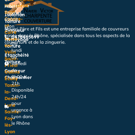
couverture
Vénissieux
Albert
Bron
Thomas,
Isolation
Caluire-
69008
Toiture
et-
Lyon
Naveri Père et Fils est une entreprise familiale de couvreurs
Zingueur
Cuire
basée dans le Rhône, spécialisée dans tous les aspects de la
0478465699
Vaulx-
Nettoyage
couverture et de la zinguerie.
Du
en-
Toiture
lundi
Velin
Étanchéité
au
Saint-
Toiture
samedi
Priest
de
Couvreur
Oullins
8h00 à
Charpentier
Écully
21h
Tassin-
Disponible
la-
24h/24
Demi-
pour
Lune
urgence à
Sainte-
Lyon dans
Foy-
le Rhône
lès-
Lyon