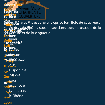
couverture
Vénissieux
Albert
Bron
Thomas,
Isolation
Caluire-
69008
Toiture
et-
Lyon
Naveri Père et Fils est une entreprise familiale de couvreurs
Zingueur
Cuire
basée dans le Rhône, spécialisée dans tous les aspects de la
0478465699
Vaulx-
Nettoyage
couverture et de la zinguerie.
Du
en-
Toiture
lundi
Velin
Étanchéité
au
Saint-
Toiture
samedi
Priest
de
Couvreur
Oullins
8h00 à
Charpentier
Écully
21h
Tassin-
Disponible
la-
24h/24
Demi-
pour
Lune
urgence à
Sainte-
Lyon dans
Foy-
le Rhône
lès-
Lyon