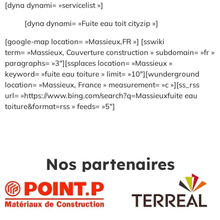
[dyna dynami= »servicelist »]
[dyna dynami= »Fuite eau toit cityzip »]
[google-map location= »Massieux,FR »] [sswiki
term= »Massieux, Couverture construction » subdomain= »fr »
paragraphs= »3″][ssplaces location= »Massieux »
keyword= »fuite eau toiture » limit= »10″][wunderground
location= »Massieux, France » measurement= »c »][ss_rss
url= »https://www.bing.com/search?q=Massieuxfuite eau
toiture&format=rss » feeds= »5″]
Nos partenaires