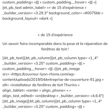
custom_padding= »||| » custom_padding__hover= »||| »]
[et_pb_text admin_label= »+ de 15 d’expérience »
_builder_version= »3.29.3″ background_color= »#0075bb »
background_layout= »dark »]
+ de 15 d’expérience
Un savoir faire incomparable dans la pose et la réparation de
fenêtres de toit !
[/et_pb_text][/et_pb_column][et_pb_column type= »1_4″
_builder_version= »3.25″ custom_padding= »||| »
custom_padding__hover= »||| »][et_pb_image
src= »https://couvreur-lyon-rhone.com/wp-
content/uploads/2019/04/entreprise-de-couverture-91.jpg »
alt= »installateur de fenêtres de toit Thurins »
align_tablet= »center » align_phone= » »
align_last_edited= »on|desktop » _builder_version= »4.6.6″]
[/et_pb_image][/et_pb_column][et_pb_column type= »1_4″
_builder_version= »3.25″ custom_padding= »||| »