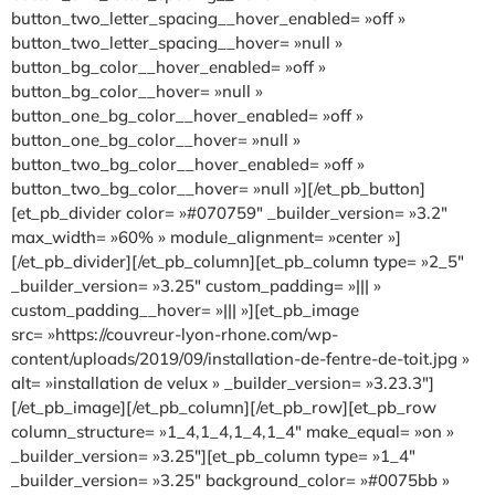
button_two_letter_spacing__hover_enabled= »off »
button_two_letter_spacing__hover= »null »
button_bg_color__hover_enabled= »off »
button_bg_color__hover= »null »
button_one_bg_color__hover_enabled= »off »
button_one_bg_color__hover= »null »
button_two_bg_color__hover_enabled= »off »
button_two_bg_color__hover= »null »][/et_pb_button]
[et_pb_divider color= »#070759″ _builder_version= »3.2″
max_width= »60% » module_alignment= »center »]
[/et_pb_divider][/et_pb_column][et_pb_column type= »2_5″
_builder_version= »3.25″ custom_padding= »||| »
custom_padding__hover= »||| »][et_pb_image
src= »https://couvreur-lyon-rhone.com/wp-
content/uploads/2019/09/installation-de-fentre-de-toit.jpg »
alt= »installation de velux » _builder_version= »3.23.3″]
[/et_pb_image][/et_pb_column][/et_pb_row][et_pb_row
column_structure= »1_4,1_4,1_4,1_4″ make_equal= »on »
_builder_version= »3.25″][et_pb_column type= »1_4″
_builder_version= »3.25″ background_color= »#0075bb »