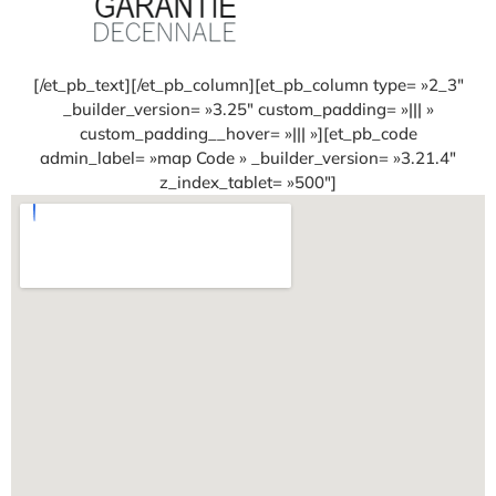
[/et_pb_text][/et_pb_column][et_pb_column type= »2_3″
_builder_version= »3.25″ custom_padding= »||| »
custom_padding__hover= »||| »][et_pb_code
admin_label= »map Code » _builder_version= »3.21.4″
z_index_tablet= »500″]