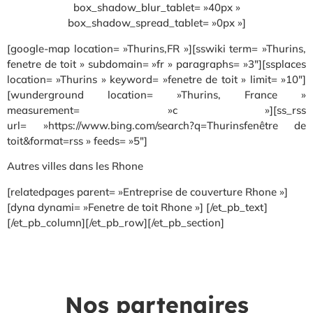
box_shadow_blur_tablet= »40px »
box_shadow_spread_tablet= »0px »]
[google-map location= »Thurins,FR »][sswiki term= »Thurins,
fenetre de toit » subdomain= »fr » paragraphs= »3″][ssplaces
location= »Thurins » keyword= »fenetre de toit » limit= »10″]
[wunderground location= »Thurins, France »
measurement= »c »][ss_rss
url= »https://www.bing.com/search?q=Thurinsfenêtre de
toit&format=rss » feeds= »5″]
Autres villes dans les Rhone
[relatedpages parent= »Entreprise de couverture Rhone »]
[dyna dynami= »Fenetre de toit Rhone »] [/et_pb_text]
[/et_pb_column][/et_pb_row][/et_pb_section]
Nos partenaires