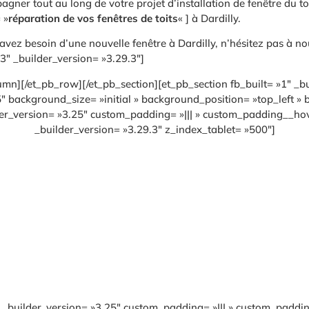
ner tout au long de votre projet d’installation de fenêtre du to
 »
réparation de vos fenêtres de toits
« ] à Dardilly.
avez besoin d’une nouvelle fenêtre à Dardilly, n’hésitez pas à no
_builder_version= »3.29.3″]
lumn][/et_pb_row][/et_pb_section][et_pb_section fb_built= »1″ _
5″ background_size= »initial » background_position= »top_left 
r_version= »3.25″ custom_padding= »||| » custom_padding__hove
_builder_version= »3.29.3″ z_index_tablet= »500″]
 _builder_version= »3.25″ custom_padding= »||| » custom_paddi