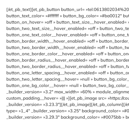
[/et_pb_text][et_pb_button button_url= »tel:0613802034%20″
button_text_color= »#ffffff » button_bg_color= »#ba0012″ b
button_on_hover= »off » button_text_size__hover_enabled= »
button_two_text_size__hover_enabled= »off » button_two_tex
button_one_text_color__hover_enabled= »off » button_one_te
button_border_width__hover_enabled= »off » button_border
button_two_border_width__hover_enabled= »off » button_two
button_one_border_color__hover_enabled= »off » button_one
button_border_radius__hover_enabled= »off » button_border
button_two_border_radius__hover_enabled= »off » button_tw
button_one_letter_spacing__hover_enabled= »off » button_on
button_two_letter_spacing__hover= »null » button_bg_color
button_one_bg_color__hover= »null » button_two_bg_color__
_builder_version= »3.2″ max_width= »60% » module_alignment
custom_padding__hover= »||| »][et_pb_image src= »https://cou
_builder_version= »3.23.3″][/et_pb_image][/et_pb_column][
type= »1_4″ _builder_version= »3.25″ background_color= »#0
_builder_version= »3.29.3″ background_color= »#0075bb » b