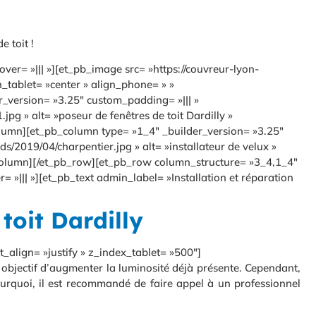
e toit !
er= »||| »][et_pb_image src= »https://couvreur-lyon-
n_tablet= »center » align_phone= » »
r_version= »3.25″ custom_padding= »||| »
g » alt= »poseur de fenêtres de toit Dardilly »
column][et_pb_column type= »1_4″ _builder_version= »3.25″
/2019/04/charpentier.jpg » alt= »installateur de velux »
b_column][/et_pb_row][et_pb_row column_structure= »3_4,1_4″
»||| »][et_pb_text admin_label= »Installation et réparation
toit Dardilly
t_align= »justify » z_index_tablet= »500″]
objectif d’augmenter la luminosité déjà présente. Cependant,
ourquoi, il est recommandé de faire appel à un professionnel