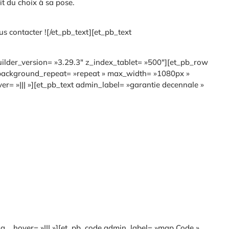
it du choix à sa pose.
us contacter ![/et_pb_text][et_pb_text
builder_version= »3.29.3″ z_index_tablet= »500″][et_pb_row
» background_repeat= »repeat » max_width= »1080px »
r= »||| »][et_pb_text admin_label= »garantie decennale »
ng__hover= »||| »][et_pb_code admin_label= »map Code »