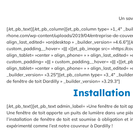
Un savo
[/et_pb_text][/et_pb_column][et_pb_column type= »1_4″ _buil
rhone.com/wp-content/uploads/2019/04/entreprise-de-couverture
align_last_edited= »on|desktop » _builder_version= »4.6.6″]
custom_padding__hover= »||| »][et_pb_image src= »https://co
align_tablet= »center » align_phone= » » align_last_edited=
custom_padding= »||| » custom_padding__hover= »||| »][et_pb
align_tablet= »center » align_phone= » » align_last_edited=
_builder_version= »3.25″][et_pb_column type= »3_4″ _builder
de fenêtre de toit Dardilly » _builder_version= »3.29.3″]
Installation
[/et_pb_text][et_pb_text admin_label= »Une fenêtre de toit ap
Une fenêtre de toit apporte un puits de lumière dans une pi
l’installation de fenêtre de toit est soumise à obligation 
expérimenté comme l’est notre couvreur à Dardilly !