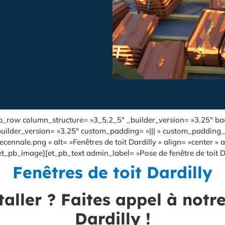
_pb_row column_structure= »3_5,2_5″ _builder_version= »3.25″ bac
ilder_version= »3.25″ custom_padding= »||| » custom_padding__h
nale.png » alt= »Fenêtres de toit Dardilly » align= »center » a
et_pb_image][et_pb_text admin_label= »Pose de fenêtre de toit Da
Fenêtres de toit Dardilly
taller ? Faites appel à notr
Dardilly !