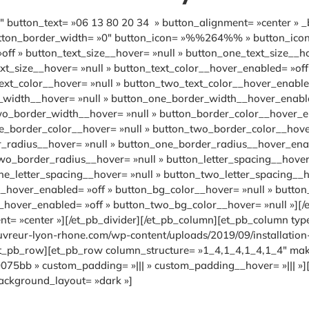
 button_text= »06 13 80 20 34 » button_alignment= »center » _
utton_border_width= »0″ button_icon= »%%264%% » button_icon_co
off » button_text_size__hover= »null » button_one_text_size__h
t_size__hover= »null » button_text_color__hover_enabled= »off 
xt_color__hover= »null » button_two_text_color__hover_enabled
_width__hover= »null » button_one_border_width__hover_enable
_border_width__hover= »null » button_border_color__hover_ena
_border_color__hover= »null » button_two_border_color__hover
_radius__hover= »null » button_one_border_radius__hover_enab
o_border_radius__hover= »null » button_letter_spacing__hover_
e_letter_spacing__hover= »null » button_two_letter_spacing__h
__hover_enabled= »off » button_bg_color__hover= »null » butto
hover_enabled= »off » button_two_bg_color__hover= »null »][/
= »center »][/et_pb_divider][/et_pb_column][et_pb_column type
vreur-lyon-rhone.com/wp-content/uploads/2019/09/installation-de-
/et_pb_row][et_pb_row column_structure= »1_4,1_4,1_4,1_4″ mak
075bb » custom_padding= »||| » custom_padding__hover= »||| »][
ackground_layout= »dark »]