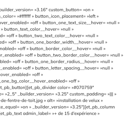
builder_version= »3.16″ custom_button= »on »
lor= »#ffffff » button_icon_placement= »left »
over_enabled= »off » button_one_text_size__hover= »null »
» button_text_color__hover= »null »
= »off » button_two_text_color__hover= »null »
d= »off » button_one_border_width__hover= »null »
bled= »off » button_border_color__hover= »null »
_enabled= »off » button_two_border_color__hover= »null »
led= »off » button_one_border_radius__hover= »null »
enabled= »off » button_letter_spacing__hover= »null »
over_enabled= »off »
n_one_bg_color__hover_enabled= »off »
et_pb_button][et_pb_divider color= »#070759″
= »2_5″ _builder_version= »3.25″ custom_padding= »||| »
fentre-de-toit.jpg » alt= »installation de velux »
e_equal= »on » _builder_version= »3.25″][et_pb_column
et_pb_text admin_label= »+ de 15 d’expérience »