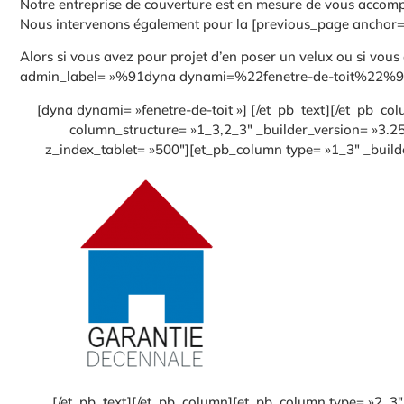
Notre entreprise de couverture est en mesure de vous accompag
Nous intervenons également pour la [previous_page anchor=
Alors si vous avez pour projet d’en poser un velux ou si vous 
admin_label= »%91dyna dynami=%22fenetre-de-toit%22%93″ 
[dyna dynami= »fenetre-de-toit »] [/et_pb_text][/et_pb_co
column_structure= »1_3,2_3″ _builder_version= »3.2
z_index_tablet= »500″][et_pb_column type= »1_3″ _builde
[/et_pb_text][/et_pb_column][et_pb_column type= »2_3″