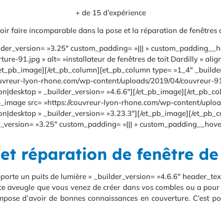
+ de 15 d’expérience
ir faire incomparable dans la pose et la réparation de fenêtres d
der_version= »3.25″ custom_padding= »||| » custom_padding__hov
-91.jpg » alt= »installateur de fenêtres de toit Dardilly » alig
[/et_pb_image][/et_pb_column][et_pb_column type= »1_4″ _builde
uvreur-lyon-rhone.com/wp-content/uploads/2019/04/couvreur-91.jp
 »on|desktop » _builder_version= »4.6.6″][/et_pb_image][/et_pb_
_image src= »https://couvreur-lyon-rhone.com/wp-content/uploads
 »on|desktop » _builder_version= »3.23.3″][/et_pb_image][/et_p
_version= »3.25″ custom_padding= »||| » custom_padding__hover= 
 et réparation de fenêtre de 
porte un puits de lumière » _builder_version= »4.6.6″ header_tex
èce aveugle que vous venez de créer dans vos combles ou a pour 
et impose d’avoir de bonnes connaissances en couverture. C’est p