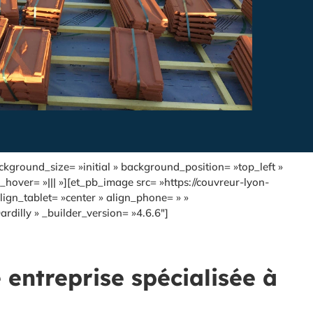
kground_size= »initial » background_position= »top_left »
over= »||| »][et_pb_image src= »https://couvreur-lyon-
lign_tablet= »center » align_phone= » »
rdilly » _builder_version= »4.6.6″]
e entreprise spécialisée à