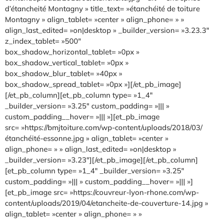
d’étancheité Montagny » title_text= »étanchéité de toiture
Montagny » align_tablet= »center » align_phone= » »
align_last_edited= »on|desktop » _builder_version= »3.23.3″
z_index_tablet= »500″
box_shadow_horizontal_tablet= »0px »
box_shadow_vertical_tablet= »0px »
box_shadow_blur_tablet= »40px »
box_shadow_spread_tablet= »0px »][/et_pb_image]
[/et_pb_column][et_pb_column type= »1_4″
_builder_version= »3.25″ custom_padding= »||| »
custom_padding__hover= »||| »][et_pb_image
src= »https://bmjtoiture.com/wp-content/uploads/2018/03/
étanchéité-essonne.jpg » align_tablet= »center »
align_phone= » » align_last_edited= »on|desktop »
_builder_version= »3.23″][/et_pb_image][/et_pb_column]
[et_pb_column type= »1_4″ _builder_version= »3.25″
custom_padding= »||| » custom_padding__hover= »||| »]
[et_pb_image src= »https://couvreur-lyon-rhone.com/wp-
content/uploads/2019/04/etancheite-de-couverture-14.jpg »
align_tablet= »center » align_phone= » »