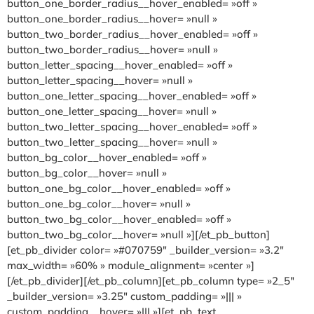
button_one_border_radius__hover_enabled= »off »
button_one_border_radius__hover= »null »
button_two_border_radius__hover_enabled= »off »
button_two_border_radius__hover= »null »
button_letter_spacing__hover_enabled= »off »
button_letter_spacing__hover= »null »
button_one_letter_spacing__hover_enabled= »off »
button_one_letter_spacing__hover= »null »
button_two_letter_spacing__hover_enabled= »off »
button_two_letter_spacing__hover= »null »
button_bg_color__hover_enabled= »off »
button_bg_color__hover= »null »
button_one_bg_color__hover_enabled= »off »
button_one_bg_color__hover= »null »
button_two_bg_color__hover_enabled= »off »
button_two_bg_color__hover= »null »][/et_pb_button]
[et_pb_divider color= »#070759″ _builder_version= »3.2″
max_width= »60% » module_alignment= »center »]
[/et_pb_divider][/et_pb_column][et_pb_column type= »2_5″
_builder_version= »3.25″ custom_padding= »||| »
custom_padding__hover= »||| »][et_pb_text