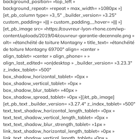
background_position= »top_left »
background_repeat= »repeat » max_width= »1080px »]
[et_pb_column type= »3_5″ _builder_version= »3.25″
custom_padding= »||| » custom_padding__hover= »||| »]
[et_pb_image src= »https://couvreur-lyon-rhone.com/wp-
content/uploads/2019/04/couvreur-garantie-decennale.png »
alt= »étanchéité de toiture Montagny » title_text= »étanchéité
de toiture Montagny 69700″ align= »center »
align_tablet= »center » align_phone= » »
align_last_edited= »on|desktop » _builder_version= »3.23.3″
z_index_tablet= »500″
box_shadow_horizontal_tablet= »0px »
box_shadow_vertical_tablet= »0px »
box_shadow_blur_tablet= »40px »
box_shadow_spread_tablet= »0px »][/et_pb_image]
[et_pb_text _builder_version= »3.27.4″ z_index_tablet= »500″
text_text_shadow_horizontal_length_tablet= »0px »
text_text_shadow_vertical_length_tablet= »0px »
text_text_shadow_blur_strength_tablet= »1px »
link_text_shadow_horizontal_length_tablet= »0px »
link_text_shadow_vertical_length_tablet= »0px »