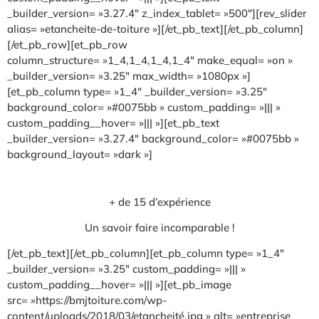
_builder_version= »3.27.4″ z_index_tablet= »500″][rev_slider
alias= »etancheite-de-toiture »][/et_pb_text][/et_pb_column]
[/et_pb_row][et_pb_row
column_structure= »1_4,1_4,1_4,1_4″ make_equal= »on »
_builder_version= »3.25″ max_width= »1080px »]
[et_pb_column type= »1_4″ _builder_version= »3.25″
background_color= »#0075bb » custom_padding= »||| »
custom_padding__hover= »||| »][et_pb_text
_builder_version= »3.27.4″ background_color= »#0075bb »
background_layout= »dark »]
+ de 15 d’expérience
Un savoir faire incomparable !
[/et_pb_text][/et_pb_column][et_pb_column type= »1_4″
_builder_version= »3.25″ custom_padding= »||| »
custom_padding__hover= »||| »][et_pb_image
src= »https://bmjtoiture.com/wp-
content/uploads/2018/03/etancheité.jpg » alt= »entreprise