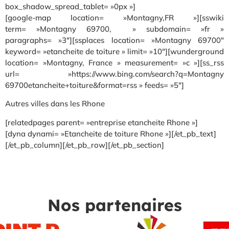
box_shadow_spread_tablet= »0px »]
[google-map location= »Montagny,FR »][sswiki
term= »Montagny 69700, » subdomain= »fr »
paragraphs= »3″][ssplaces location= »Montagny 69700″
keyword= »etancheite de toiture » limit= »10″][wunderground
location= »Montagny, France » measurement= »c »][ss_rss
url= »https://www.bing.com/search?q=Montagny
69700etancheite+toiture&format=rss » feeds= »5″]
Autres villes dans les Rhone
[relatedpages parent= »entreprise etancheite Rhone »]
[dyna dynami= »Etancheite de toiture Rhone »][/et_pb_text]
[/et_pb_column][/et_pb_row][/et_pb_section]
Nos partenaires