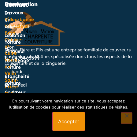
Services
Intervention
Contact
Travaux
64
de
Villeurbanne
Cr
couverture
Vénissieux
Albert
Bron
Thomas,
Isolation
Caluire-
69008
Toiture
et-
Lyon
Naveri Père et Fils est une entreprise familiale de couvreurs
Zingueur
Cuire
basée dans le Rhône, spécialisée dans tous les aspects de la
0478465699
Vaulx-
Nettoyage
couverture et de la zinguerie.
Du
en-
Toiture
lundi
Velin
Étanchéité
au
Saint-
Toiture
samedi
Priest
de
Couvreur
Oullins
8h00 à
Charpentier
Écully
En poursuivant votre navigation sur ce site, vous acceptez
21h
Tassin-
l’utilisation de cookies pour réaliser des statistiques de visites.
Disponible
la-
24h/24
Demi-
Accepter
pour
Lune
urgence à
Sainte-