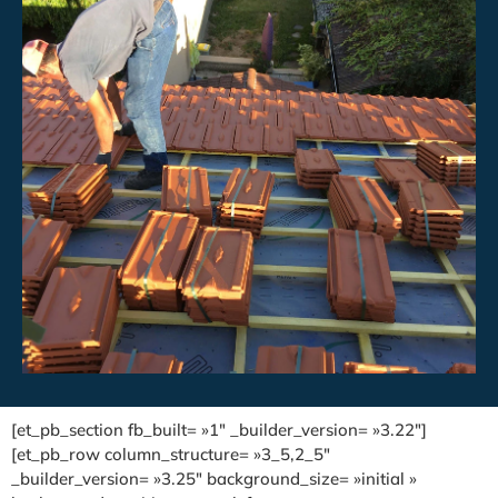
[et_pb_section fb_built= »1″ _builder_version= »3.22″]
[et_pb_row column_structure= »3_5,2_5″
_builder_version= »3.25″ background_size= »initial »