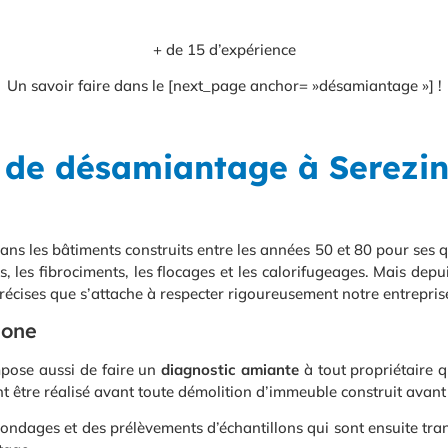
+ de 15 d’expérience
Un savoir faire dans le [next_page anchor= »désamiantage »] !
e de désamiantage à Serezi
s les bâtiments construits entre les années 50 et 80 pour ses qua
, les fibrociments, les flocages et les calorifugeages. Mais depui
précises que s’attache à respecter rigoureusement notre entrepri
hone
impose aussi de faire un
diagnostic amiante
à tout propriétaire 
nt être réalisé avant toute démolition d’immeuble construit avant
s sondages et des prélèvements d’échantillons qui sont ensuite tra