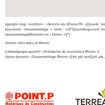
[google-map location= »Serezin-du-Rhone,FR »][sswiki t
keyword= »desamiantage » limit= »10″][wunderground loc
desamiantage&format=rss » feeds= »5″]
Autres villes dans le Rhone
[relatedpages parent= »Entreprise de couverture Rhone »]
[dyna dynami= »Desamiantage Rhone »][/et_pb_text][/et_pb_