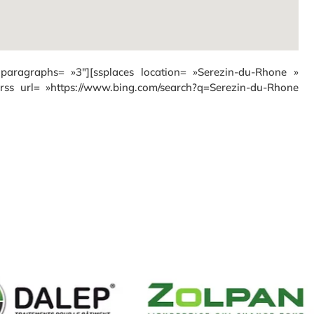
paragraphs= »3″][ssplaces location= »Serezin-du-Rhone »
ss url= »https://www.bing.com/search?q=Serezin-du-Rhone