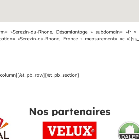
erm= »Serezin-du-Rhone, Désamiantage » subdomain= »fr » 
ation= »Serezin-du-Rhone, France » measurement= »c »][ss_r
column][/et_pb_row][/et_pb_section]
Nos partenaires