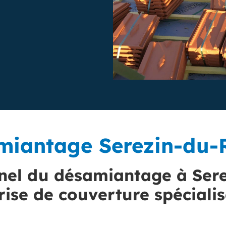
miantage Serezin-du-
nnel du désamiantage à Ser
rise de couverture spéciali