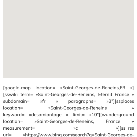
[google-map location= »Saint-Georges-de-Reneins,FR »]
[sswiki term= »Saint-Georges-de-Reneins, Eternit_France »
subdomain= »fr » paragraphs= »3″][ssplaces
location= »Saint-Georges-de-Reneins »
keyword= »desamiantage » limit= »10″][wunderground
location= »Saint-Georges-de-Reneins, France »
measurement= »c »][ss_rss
url= »https://www.bing.com/search?q=Saint-Georges-de-