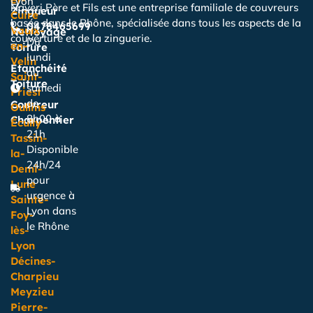
Lyon
Naveri Père et Fils est une entreprise familiale de couvreurs
Zingueur
Cuire
basée dans le Rhône, spécialisée dans tous les aspects de la
0478465699
Vaulx-
Nettoyage
couverture et de la zinguerie.
Du
en-
Toiture
lundi
Velin
Étanchéité
au
Saint-
Toiture
samedi
Priest
de
Couvreur
Oullins
8h00 à
Charpentier
Écully
21h
Tassin-
Disponible
la-
24h/24
Demi-
pour
Lune
urgence à
Sainte-
Lyon dans
Foy-
le Rhône
lès-
Lyon
Décines-
Charpieu
Meyzieu
Pierre-